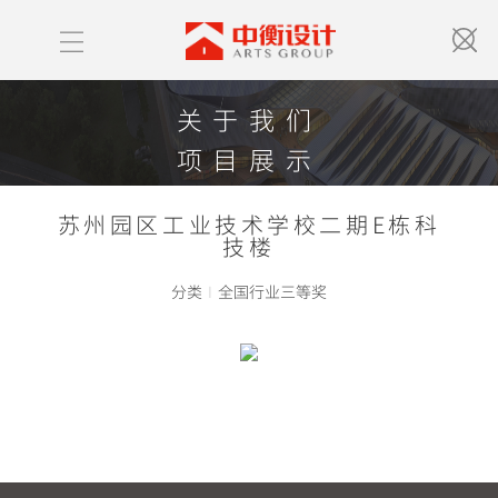
关于我们
项目展示
获奖情况
苏州园区工业技术学校二期E栋科
中衡新闻
技楼
联系我们
分类
I
全国行业三等奖
ABOUT US
PROJECT LIST
HONOR
NEWS
CONTACT US