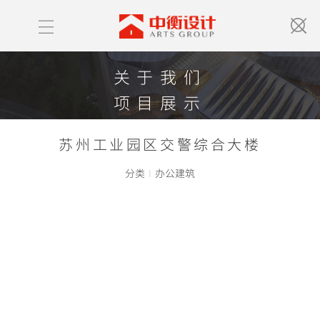
关于我们
项目展示
获奖情况
苏州工业园区交警综合大楼
中衡新闻
分类
I
办公建筑
联系我们
ABOUT US
PROJECT LIST
HONOR
NEWS
CONTACT US