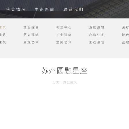
获奖情况
中衡新闻
联系我们
建筑
商业综合
邻里中心
酒店建筑
医
建筑
历史建筑
工业建筑
高端住宅
特
建筑
景观艺术
室内艺术
工程总包
监
苏州圆融星座
分类
I
办公建筑