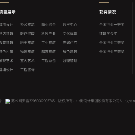
项目展示
获奖情况
城市设计
办公建筑
商业综合
邻里中心
全国行业一等奖
酒店建筑
医疗健康
科技产业
文化体育
建筑学会奖
教育建筑
历史建筑
工业建筑
高端住宅
全国行业二等奖
特色村镇
物流建筑
超高建筑
绿色建筑
全国行业三等奖
景观艺术
室内艺术
工程总包
监理管理
幕墙设计
工程咨询
号
苏公网安备32059002005745
版权所有：中衡设计集团股份有限公司
All right