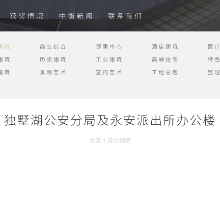
获奖情况
中衡新闻
联系我们
建筑
商业综合
邻里中心
酒店建筑
医
建筑
历史建筑
工业建筑
高端住宅
特
建筑
景观艺术
室内艺术
工程总包
监
独墅湖公安分局及永安派出所办公楼
分类
I
办公建筑