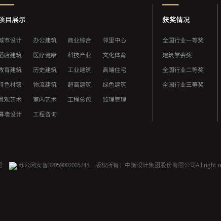
项目展示
获奖情况
城市设计
办公建筑
商业综合
邻里中心
全国行业一等奖
酒店建筑
医疗健康
科技产业
文化体育
建筑学会奖
教育建筑
历史建筑
工业建筑
高端住宅
全国行业二等奖
特色村镇
物流建筑
超高建筑
绿色建筑
全国行业三等奖
景观艺术
室内艺术
工程总包
监理管理
幕墙设计
工程咨询
号
苏公网安备32059002005745
版权所有：中衡设计集团股份有限公司
All right