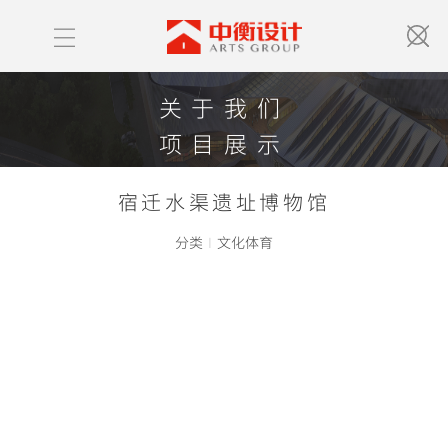
关于我们
项目展示
获奖情况
宿迁水渠遗址博物馆
中衡新闻
分类
I
文化体育
联系我们
ABOUT US
PROJECT LIST
HONOR
NEWS
CONTACT US