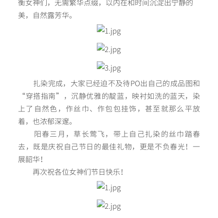
衡女神们，无需繁华点缀，以内在和时间沉淀出宁静的
美，自然露芳华。
扎染完成，大家已经迫不及待PO出自己的成品图和
“穿搭指南”，沉静优雅的靛蓝，映衬如洗的蓝天，染
上了自然色，作丝巾、作包包挂饰，甚至就那么平放
着，也浓郁深邃。
阳春三月，草长莺飞，带上自己扎染的丝巾踏春
去，既是庆祝自己节日的最佳礼物，更是不负春光！一
展韶华！
再次祝各位女神们节日快乐！