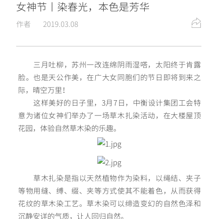
女神节丨染春光，本色是芳华
作者
2019.03.08
三月吐柳，苏州一改连绵阴雨湿嗒，太阳终于肯露
脸。也是天公作美，在广大女同胞们的节日即将到来之
际，晴空万里！
这样美好的日子里，3月7日，中衡设计集团工会特
意为诸位女神们举办了一场草木扎染活动，在大楼屋顶
花园，体验自然草木染的乐趣。
草木扎染是指以天然植物作为染料，以绳结、夹子
等物用缝、缚、缀、夹等方式使其不能着色，从而获得
花纹的草木染工艺。草木染可以缔造变幻的自然色泽和
沉静安详的气质，让人回归自然。