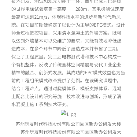
技术研发、测试和观光功能于一体，目前已成为已建成
的世界电梯试验塔第一高度——288m，其电梯测试速度
最高可达到21m/s，体现科技水平的进步与新时代新风
貌。在项目前期便确定了以设计为主导的EPC模式。设计
师全过程把控项目，采用清水混凝土的外墙方案，既可
以达到外墙基本可以免维护的要求，又能有效地降低建
造成本，在多个环节中降低了建造成本并节省了工期，
保证了工程质量。完工后电梯测试塔和技术中心构成一
个有机整体，反映了传统园林空间精髓与现代工业企业
精神的融合、创新式发展。其成功的EPC模式效益也为当
前的工程组织模式改革提供了范例。在该研究课题中，
结合工程难点，通过对爬模体系、模板支撑体系、混凝
土配合比设计的研究等施工技术改进与创新，形成了清
水混凝土施工系列技术研究。
苏州玩友时代科技股份有限公司园区新办公研发大楼
苏州玩友时代科技股份有限公司园区新办公研发大