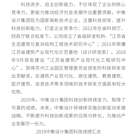
科技进步、自主创新能力，不仅体现了企业的核心
竞争力，更能为推动经济社会发展作出重要贡献。中衡
设计集团现为国家高新技术企业，注重科技研发、提升
科技创新能力、打造企业竞争力：2012年在省科技厅、
财政厅联合批准下，公司成立了省级研发机构-“江苏省
生态建筑与复杂结构工程技术研究中心”；2015年荣膺
江苏省建筑产业现代化示范基地（设计研发类）。2018
年9月获批建设“江苏省建筑产业现代化工程研究中
心”。获得苏州工业园区管理委员会颁发的科技研发突
出贡献奖，在建筑产业现代化、居住建筑、教育建筑、
医疗建筑、信息技术等多领域的技术研发方面具有较大
优势。
2019年，中衡设计集团科技创新持续发力，取得了
可喜的成绩。未来，中衡设计将继续实施创新驱动发展
战略，不断提升科技创新成果的应用与转化，为推动产
业发展尽一份力。
2019中衡设计集团科技成绩汇总