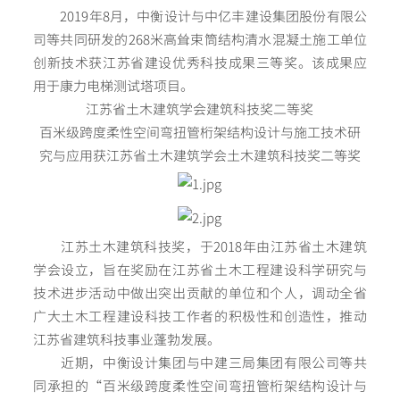
2019年8月，中衡设计与中亿丰建设集团股份有限公
司等共同研发的268米高耸束筒结构清水混凝土施工单位
创新技术获江苏省建设优秀科技成果三等奖。该成果应
用于康力电梯测试塔项目。
江苏省土木建筑学会建筑科技奖二等奖
百米级跨度柔性空间弯扭管桁架结构设计与施工技术研
究与应用获江苏省土木建筑学会土木建筑科技奖二等奖
江苏土木建筑科技奖，于2018年由江苏省土木建筑
学会设立，旨在奖励在江苏省土木工程建设科学研究与
技术进步活动中做出突出贡献的单位和个人，调动全省
广大土木工程建设科技工作者的积极性和创造性，推动
江苏省建筑科技事业蓬勃发展。
近期，中衡设计集团与中建三局集团有限公司等共
同承担的“百米级跨度柔性空间弯扭管桁架结构设计与