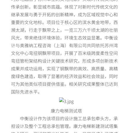
传承创新，彰显城市底蕴。体现了对新时代传统文化的
继承发展与勇于开拓的创新精神，成为区域视觉中心和
重要的文化地标。项目位于核心区的滨水黄金地带，西
濒太湖，行走于飘带之上，一览三万六千顷太湖的壮丽
风光，带来绝佳环境体验，环境生态效益显著。中衡设
计与奥雅纳工程咨询（上海）有限公司共同依托苏州湾
文化中心弯扭钢飘带项目，开展了百米级跨度柔性空间
弯扭管桁架结构设计关键技术研究，形成多项创新技术
成果并成功运用，实现了钢飘带的高效、高质量、高精
度绿色建造，取得了显著的经济效益和社会效益，同时
可为其他类似项目提供借鉴。相关研究成果整体已达到
国际先进水平。
康力电梯测试塔
中衡设计作为该项目的设计施工总承包牵头方，承
担设计及整个工程总承包管理。康力电梯新建测试塔集