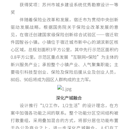
获得奖项：苏州市城乡建设系统优秀勘察设计一等
奖
伴随着保险业改革和发展，宿迁市为贯彻中央创新
驱动发展战略，根据国务院关于保险业改革发展的意
见，在宿迁创建国家级保险创新综合试验区——宿迁软
件园智谷小镇。小镇位于宿迁城市新中心的湖滨新区核
心区域，总规划面积3平方公里，其中先行示范区面积约
0.8平方公里。示范区重点发展“互联网+保险”为主体的
新兴服务产业；承担整个小镇产业、人气聚集职能；主
要吸引科技型创业、保险及保险后援从业及创业人员，
80后、90后将成为园区人群构成的主力军。
深化产城融合
设计推行“1/2工作，1/2生活”的设计理念，在方
案中加强各功能之间的联系。整个功能分区空间结构被
打散重组，采用叠加混合的方式，将部分居住功能布置
于办公及商业之上，进一步深化产城融合。人们在工