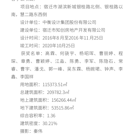
项目地点：宿迁市湖滨新城银桂路北侧、银桂路以
南，慧二路东西侧
设计单位：中衡设计集团股份有限公司
建设单位：宿迁市知创房地产开发有限公司
设计时间：2016年8 月至2016 年11 月25日
竣工时间：2020年10月25日
获奖名单：高霖、何骁宇、杨昭珲、曹丽婷、程
琛、章勇、曹颖婷、江淼、陈勇、李军、陈隐石、常
睿、曹宇、潘戈、郭一峰、吴东霖、杨婉珺、钟声、李
鑫、李国祥
用地面积：115373.51㎡
总建筑面积：209782.3㎡
地上建筑面积：156266.44㎡
地下建筑面积：53515.86㎡
综合容积率：1.36
建筑密度：30.21%
摄影：秦伟