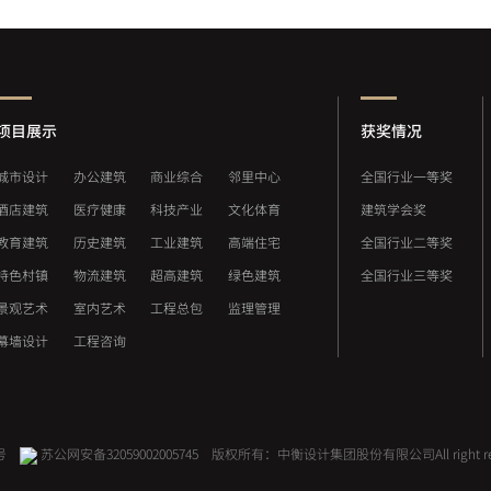
项目展示
获奖情况
城市设计
办公建筑
商业综合
邻里中心
全国行业一等奖
酒店建筑
医疗健康
科技产业
文化体育
建筑学会奖
教育建筑
历史建筑
工业建筑
高端住宅
全国行业二等奖
特色村镇
物流建筑
超高建筑
绿色建筑
全国行业三等奖
景观艺术
室内艺术
工程总包
监理管理
幕墙设计
工程咨询
号
苏公网安备32059002005745
版权所有：中衡设计集团股份有限公司
All right