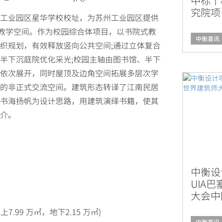
中标丨
究院项
工业园区星华学校校址，为苏州工业园区提供
的教学空间。作为校园综合体项目，以书院式教
中衡喜讯
织规划，有效释放竖向公共空间;通过立体复合
半下沉庭院优化采光;校园主轴由图书馆、半下
依次展开，同时屋顶及边角空间拓展多层次学
的非正式交流空间。建筑形态转译了江南民居
书海扬帆为设计思路，用建筑演绎书籍，使其
介。
中衡设
UIA
大会中
上7.99 万㎡，地下2.15 万㎡)